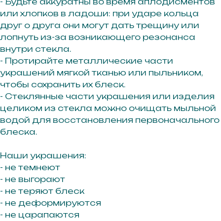
- Будьте аккуратны во время аплодисментов
или хлопков в ладоши: при ударе кольца
друг о друга они могут дать трещину или
лопнуть из-за возникающего резонанса
внутри стекла.
- Протирайте металлические части
украшений мягкой тканью или пыльником,
чтобы сохранить их блеск.
- Стеклянные части украшения или изделия
целиком из стекла можно очищать мыльной
водой для восстановления первоначального
блеска.
Наши украшения:
- не темнеют
- не выгорают
- не теряют блеск
- не деформируются
- не царапаются