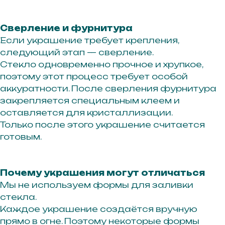
г. Иркутск ул. Байкальская 295
Сверление и фурнитура
Если украшение требует крепления,
3 этаж, офис 311А
следующий этап — сверление.
Стекло одновременно прочное и хрупкое,
поэтому этот процесс требует особой
аккуратности. После сверления фурнитура
закрепляется специальным клеем и
оставляется для кристаллизации.
Только после этого украшение считается
готовым.
Получайте первыми доступ
Почему украшения могут отличаться
к новым коллекциям, главным
событиям и акциям
Мы не используем формы для заливки
стекла.
Каждое украшение создаётся вручную
прямо в огне. Поэтому некоторые формы