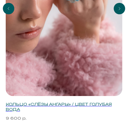
КОЛЬЦО «СЛЁЗЫ АНГАРЫ» / ЦВЕТ ГОЛУБАЯ
М
ВОДА
4
9 600
р.