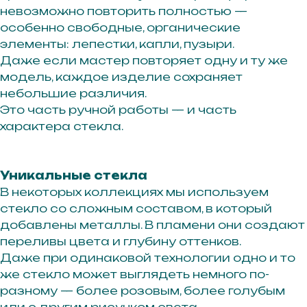
невозможно повторить полностью —
особенно свободные, органические
ПОДПИСАТЬСЯ
элементы: лепестки, капли, пузыри.
Даже если мастер повторяет одну и ту же
Нажимая кнопку «подписаться», вы соглашаетесь с
политикой обработки персональных данных.
модель, каждое изделие сохраняет
небольшие различия.
Это часть ручной работы — и часть
Каталог
характера стекла.
Кольца
Серьги
Уникальные стекла
Каффы
В некоторых коллекциях мы используем
Шейные украшения
стекло со сложным составом, в который
Браслеты
добавлены металлы. В пламени они создают
Аксессуары
переливы цвета и глубину оттенков.
Даже при одинаковой технологии одно и то
же стекло может выглядеть немного по-
Рекомендации по уходу
разному — более розовым, более голубым
Подарочный сертификат
или с другим рисунком света.