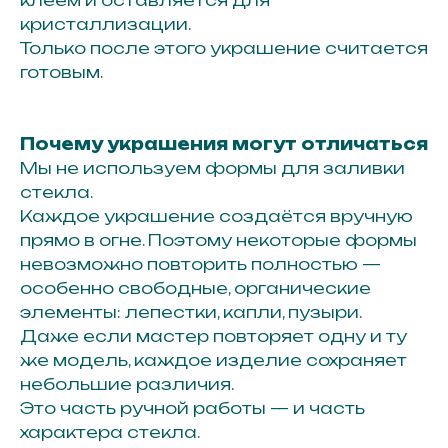
кристаллизации.
Только после этого украшение считается
готовым.
Получайте первыми доступ
к новым коллекциям, главным
событиям и акциям
Почему украшения могут отличаться
Мы не используем формы для заливки
стекла.
Каждое украшение создаётся вручную
прямо в огне. Поэтому некоторые формы
ПОДПИСАТЬСЯ
невозможно повторить полностью —
особенно свободные, органические
Нажимая кнопку «подписаться», вы соглашаетесь с
элементы: лепестки, капли, пузыри.
политикой обработки персональных данных.
Даже если мастер повторяет одну и ту
же модель, каждое изделие сохраняет
Каталог
небольшие различия.
Это часть ручной работы — и часть
Кольца
характера стекла.
Серьги