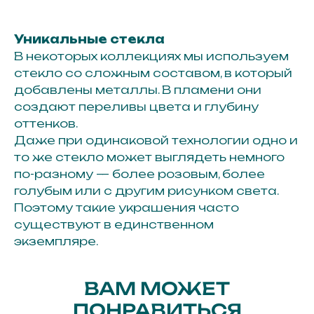
Каффы
Шейные украшения
Уникальные стекла
Браслеты
В некоторых коллекциях мы используем
стекло со сложным составом, в который
Аксессуары
добавлены металлы. В пламени они
создают переливы цвета и глубину
Рекомендации по уходу
оттенков.
Подарочный сертификат
Даже при одинаковой технологии одно и
то же стекло может выглядеть немного
О нас
по-разному — более розовым, более
голубым или с другим рисунком света.
Остались вопросы,
Поэтому такие украшения часто
свяжитесь с нами:
существуют в единственном
+7 (983) 414-81-87
экземпляре.
bright-me@mail.ru
Telegram
ВАМ МОЖЕТ
MAX
ПОНРАВИТЬСЯ