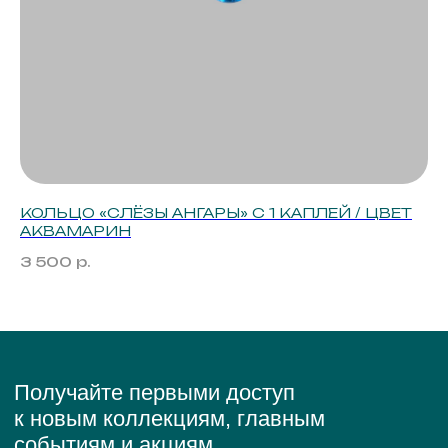
КОЛЬЦО «СЛЁЗЫ АНГАРЫ» С 1 КАПЛЕЙ / ЦВЕТ
К
АКВАМАРИН
2
3 500
р.