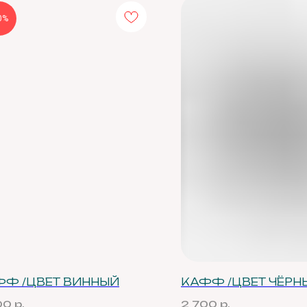
0%
Рекомендации по уходу
Получайт
к новым 
Подарочный сертификат
событиям
О нас
ния
ФФ /ЦВЕТ ВИННЫЙ
КАФФ /ЦВЕТ ЧЁРН
00
р.
2 700
р.
Нажимая кно