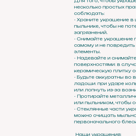
Для того, чтобы украш
несколько простых пра
соблюдать:
- Храните украшение в
пыльнике, чтобы не пот
загрязнений.
- Снимайте украшение 
самому и не повредить
элементы.
- Надевайте и снимайт
поверхностями: в случа
керамическую плитку о
- Будьте аккуратны во
ладоши: при ударе кол
или лопнуть из-за воз
- Протирайте металлич
или пыльником, чтобы с
- Стеклянные части ук
можно очищать мыльно
первоначального блеск
Наши украшения: