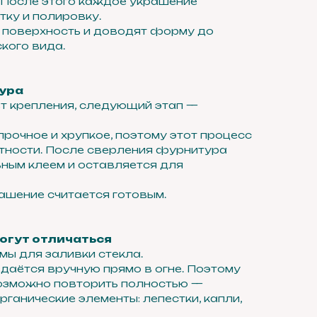
 После этого каждое украшение
тку и полировку.
поверхность и доводят форму до
кого вида.
ура
т крепления, следующий этап —
рочное и хрупкое, поэтому этот процесс
атности. После сверления фурнитура
ным клеем и оставляется для
рашение считается готовым.
огут отличаться
ы для заливки стекла.
аётся вручную прямо в огне. Поэтому
озможно повторить полностью —
ганические элементы: лепестки, капли,