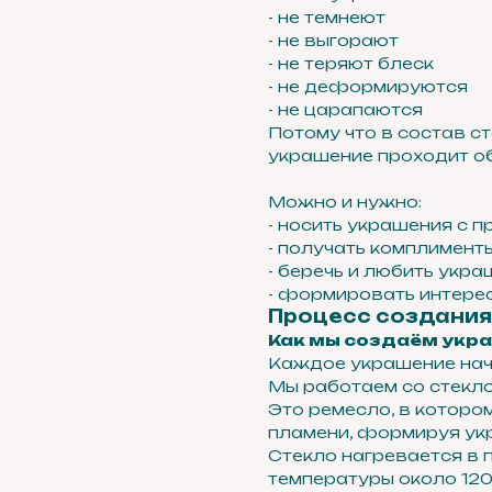
- не темнеют
- не выгорают
- не теряют блеск
- не деформируются
- не царапаются
Потому что в состав с
украшение проходит об
Можно и нужно:
- носить украшения с 
- получать комплимент
- беречь и любить укра
- формировать интерес
Процесс создания
Как мы создаём укр
Каждое украшение начи
Мы работаем со стекло
Это ремесло, в которо
пламени, формируя укр
Стекло нагревается в 
температуры около 1200