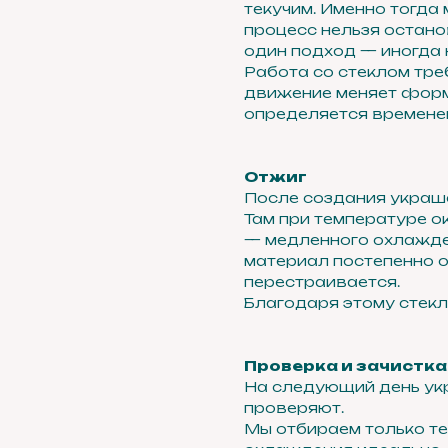
текучим. Именно тогда
процесс нельзя остано
один подход — иногда 
Работа со стеклом тре
движение меняет форм
определяется временем
Отжиг
После создания украш
Там при температуре о
— медленного охлажден
материал постепенно о
перестраивается.
Благодаря этому стекл
Проверка и зачистка
На следующий день ук
проверяют.
Мы отбираем только те