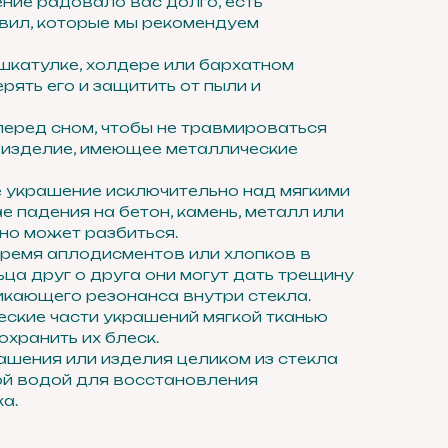
ение радовало вас долго, есть
вил, которые мы рекомендуем
 шкатулке, холдере или бархатном
ерять его и защитить от пыли и
перед сном, чтобы не травмироваться
 изделие, имеющее металлические
е украшение исключительно над мягкими
е падения на бетон, камень, металл или
но может разбиться.
 время аплодисментов или хлопков в
ьца друг о друга они могут дать трещину
никающего резонанса внутри стекла.
еские части украшений мягкой тканью
охранить их блеск.
рашения или изделия целиком из стекла
й водой для восстановления
а.