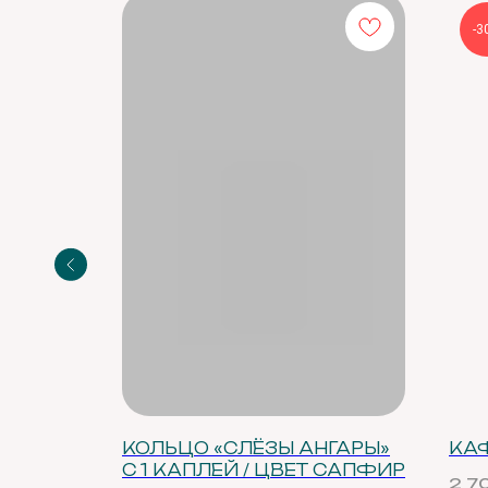
3 этаж, офис 311А
-3
Каталог
Остались вопросы,
свяжитесь с нами:
Кольца
Серьги
+7 (983) 414-81-87
Каффы
bright-me@mail.ru
Шейные украше
Telegram
Браслеты
MAX
АМАРИН
КОЛЬЦО «СЛЁЗЫ АНГАРЫ»
КА
Аксессуары
С 1 КАПЛЕЙ / ЦВЕТ САПФИР
2 7