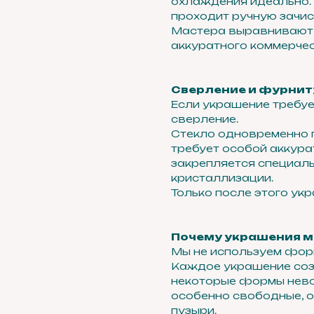
охлаждения идеально.
проходит ручную зачис
Мастера выравнивают 
аккуратного коммерчес
Сверление и фурнит
Если украшение требуе
сверление.
Стекло одновременно п
требует особой аккур
закрепляется специаль
кристаллизации.
Только после этого ук
Почему украшения м
Мы не используем форм
Каждое украшение созд
некоторые формы нев
особенно свободные, ор
пузыри.