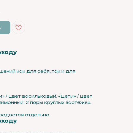
.
у
уходу
ений как для себя, так и для
 / цвет васильковый, «Цепи» / цвет
 лимонный, 2 пары круглых застёжек.
родается отдельно.
уходу