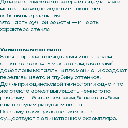
Даже если мастер повторяет одну и ту же
модель, каждое изделие сохраняет
Нажимая кнопку «подписаться», вы соглашаетесь с
политикой обработки персональных данных.
небольшие различия.
Это часть ручной работы — и часть
характера стекла.
Каталог
Кольца
Уникальные стекла
Серьги
В некоторых коллекциях мы используем
Каффы
стекло со сложным составом, в который
Шейные украшения
добавлены металлы. В пламени они создают
Браслеты
переливы цвета и глубину оттенков.
Аксессуары
Даже при одинаковой технологии одно и то
же стекло может выглядеть немного по-
разному — более розовым, более голубым
Рекомендации по уходу
или с другим рисунком света.
Подарочный сертификат
Поэтому такие украшения часто
О нас
существуют в единственном экземпляре.