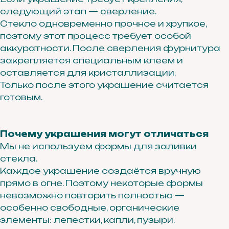
следующий этап — сверление.
3 этаж, офис 311А
Стекло одновременно прочное и хрупкое,
поэтому этот процесс требует особой
аккуратности. После сверления фурнитура
закрепляется специальным клеем и
оставляется для кристаллизации.
Только после этого украшение считается
готовым.
Почему украшения могут отличаться
Получайте первыми доступ
Мы не используем формы для заливки
к новым коллекциям, главным
событиям и акциям
стекла.
Каждое украшение создаётся вручную
прямо в огне. Поэтому некоторые формы
невозможно повторить полностью —
особенно свободные, органические
элементы: лепестки, капли, пузыри.
ПОДПИСАТЬСЯ