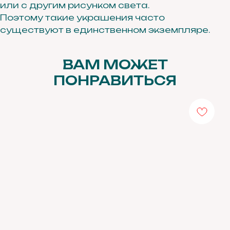
или с другим рисунком света.
О нас
Поэтому такие украшения часто
существуют в единственном экземпляре.
Остались вопросы,
свяжитесь с нами:
ВАМ МОЖЕТ
+7 (983) 414-81-87
ПОНРАВИТЬСЯ
bright-me@mail.ru
Telegram
MAX
ПОЛИТИКА ОБРАБОТКИ ПЕРСОНАЛЬНЫХ
ДАННЫХ
ПУБЛИЧНАЯ ОФЕРТА
© 2026 BRIGHT ME