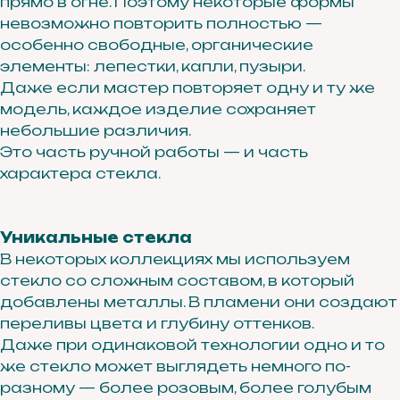
прямо в огне. Поэтому некоторые формы
невозможно повторить полностью —
особенно свободные, органические
ПОДПИСАТЬСЯ
элементы: лепестки, капли, пузыри.
Даже если мастер повторяет одну и ту же
Нажимая кнопку «подписаться», вы соглашаетесь с
политикой обработки персональных данных.
модель, каждое изделие сохраняет
небольшие различия.
Это часть ручной работы — и часть
Каталог
характера стекла.
Кольца
Серьги
Уникальные стекла
Каффы
В некоторых коллекциях мы используем
Шейные украшения
стекло со сложным составом, в который
Браслеты
добавлены металлы. В пламени они создают
Аксессуары
переливы цвета и глубину оттенков.
Даже при одинаковой технологии одно и то
же стекло может выглядеть немного по-
Рекомендации по уходу
разному — более розовым, более голубым
Подарочный сертификат