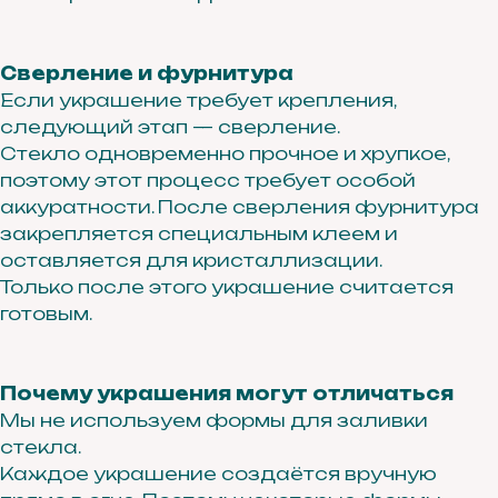
г. Иркутск ул. Байкальская 295
Сверление и фурнитура
Если украшение требует крепления,
3 этаж, офис 311А
следующий этап — сверление.
Стекло одновременно прочное и хрупкое,
поэтому этот процесс требует особой
аккуратности. После сверления фурнитура
закрепляется специальным клеем и
оставляется для кристаллизации.
Только после этого украшение считается
готовым.
Получайте первыми доступ
Почему украшения могут отличаться
к новым коллекциям, главным
событиям и акциям
Мы не используем формы для заливки
стекла.
Каждое украшение создаётся вручную