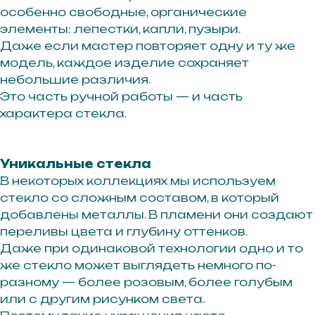
Рекомендации по уходу
особенно свободные, органические
элементы: лепестки, капли, пузыри.
Подарочный сертификат
Даже если мастер повторяет одну и ту же
О нас
модель, каждое изделие сохраняет
небольшие различия.
Это часть ручной работы — и часть
Остались вопросы,
свяжитесь с нами:
характера стекла.
+7 (983) 414-81-87
bright-me@mail.ru
Уникальные стекла
Telegram
В некоторых коллекциях мы используем
стекло со сложным составом, в который
MAX
добавлены металлы. В пламени они создают
переливы цвета и глубину оттенков.
Даже при одинаковой технологии одно и то
же стекло может выглядеть немного по-
ПОЛИТИКА ОБРАБОТКИ ПЕРСОНАЛЬНЫХ
разному — более розовым, более голубым
ДАННЫХ
или с другим рисунком света.
ПУБЛИЧНАЯ ОФЕРТА
© 2026 BRIGHT ME