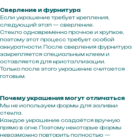
Сверление и фурнитура
Если украшение требует крепления,
следующий этап — сверление.
ПОДПИСАТЬСЯ
Стекло одновременно прочное и хрупкое,
поэтому этот процесс требует особой
Нажимая кнопку «подписаться», вы соглашаетесь с
аккуратности. После сверления фурнитура
политикой обработки персональных данных.
закрепляется специальным клеем и
оставляется для кристаллизации.
Только после этого украшение считается
Каталог
готовым.
Кольца
Серьги
Каффы
Почему украшения могут отличаться
Мы не используем формы для заливки
Шейные украшения
стекла.
Браслеты
Каждое украшение создаётся вручную
Аксессуары
прямо в огне. Поэтому некоторые формы
невозможно повторить полностью —