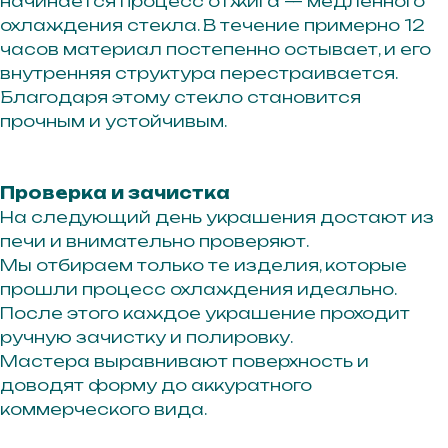
начинается процесс отжига — медленного
охлаждения стекла. В течение примерно 12
часов материал постепенно остывает, и его
внутренняя структура перестраивается.
Благодаря этому стекло становится
г. Иркутск ул. Байкальская 295
прочным и устойчивым.
3 этаж, офис 311А
Проверка и зачистка
На следующий день украшения достают из
печи и внимательно проверяют.
Мы отбираем только те изделия, которые
прошли процесс охлаждения идеально.
После этого каждое украшение проходит
ручную зачистку и полировку.
Мастера выравнивают поверхность и
доводят форму до аккуратного
Получайте первыми доступ
к новым коллекциям, главным
коммерческого вида.
событиям и акциям