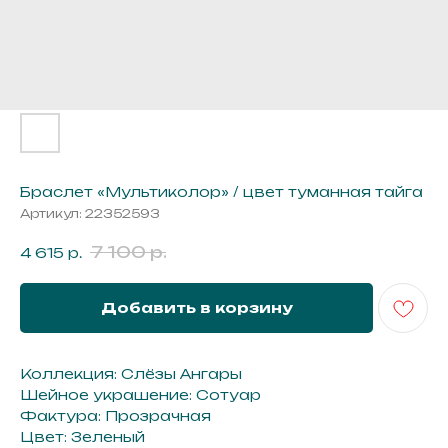
г. Иркутск ул. Байкальская 295
3 этаж, офис 311А
Браслет «Мультиколор» / цвет туманная тайга
Артикул:
22352593
7 100
р.
4 615
р.
Получайте первыми доступ
к новым коллекциям, главным
Добавить в корзину
событиям и акциям
Коллекция: Слёзы Ангары
Шейное украшение: Сотуар
Фактура: Прозрачная
Цвет: Зеленый
ПОДПИСАТЬСЯ