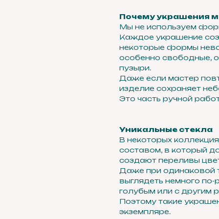
Почему украшения м
Мы не используем форм
Каждое украшение созд
некоторые формы нев
особенно свободные, ор
пузыри.
Даже если мастер повт
изделие сохраняет неб
Это часть ручной работ
Уникальные стекла
В некоторых коллекция
составом, в который д
создают переливы цвет
Даже при одинаковой т
выглядеть немного по-
голубым или с другим 
Поэтому такие украше
экземпляре.