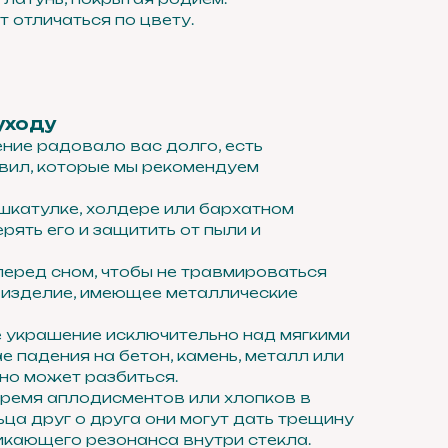
 отличаться по цвету.
уходу
ение радовало вас долго, есть
вил, которые мы рекомендуем
 шкатулке, холдере или бархатном
ерять его и защитить от пыли и
перед сном, чтобы не травмироваться
 изделие, имеющее металлические
е украшение исключительно над мягкими
е падения на бетон, камень, металл или
но может разбиться.
 время аплодисментов или хлопков в
ьца друг о друга они могут дать трещину
никающего резонанса внутри стекла.