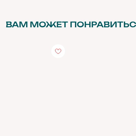
ВАМ МОЖЕТ ПОНРАВИТЬ
 д.,
Рекомендации по уходу
Получайт
к новым 
Подарочный сертификат
событиям
О нас