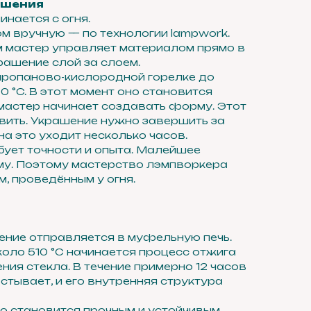
ашения
нается с огня.
м вручную — по технологии lampwork.
м мастер управляет материалом прямо в
ашение слой за слоем.
пропаново-кислородной горелке до
 °C. В этот момент оно становится
 мастер начинает создавать форму. Этот
вить. Украшение нужно завершить за
на это уходит несколько часов.
бует точности и опыта. Малейшее
у. Поэтому мастерство лэмпворкера
, проведённым у огня.
ение отправляется в муфельную печь.
коло 510 °C начинается процесс отжига
ия стекла. В течение примерно 12 часов
стывает, и его внутренняя структура
о становится прочным и устойчивым.