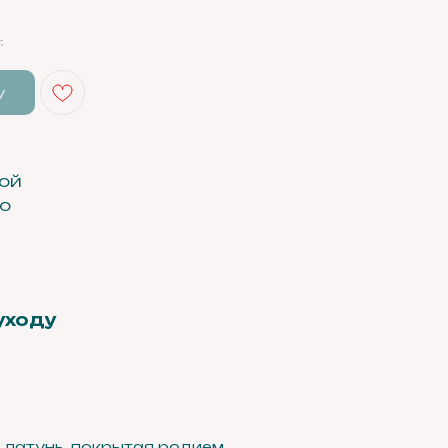
.
у
бой
ко
уходу
 латунь, покрытая родием.