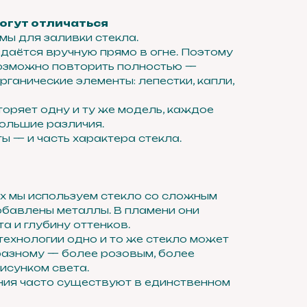
огут отличаться
ы для заливки стекла.
аётся вручную прямо в огне. Поэтому
озможно повторить полностью —
ганические элементы: лепестки, капли,
оряет одну и ту же модель, каждое
ольшие различия.
ы — и часть характера стекла.
х мы используем стекло со сложным
обавлены металлы. В пламени они
а и глубину оттенков.
ехнологии одно и то же стекло может
разному — более розовым, более
рисунком света.
ния часто существуют в единственном