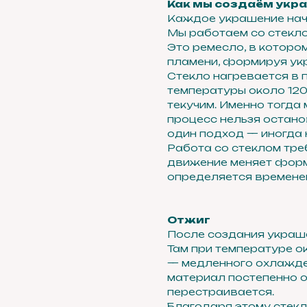
Как мы создаём укр
Каждое украшение начи
Мы работаем со стекло
Это ремесло, в которо
пламени, формируя укр
Стекло нагревается в 
температуры около 1200
текучим. Именно тогда
процесс нельзя остано
один подход — иногда 
Работа со стеклом тре
движение меняет форм
определяется временем
Отжиг
После создания украш
Там при температуре о
— медленного охлажден
материал постепенно о
перестраивается.
Благодаря этому стекл