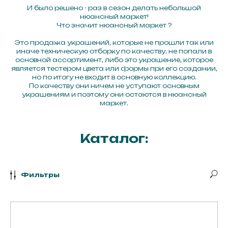
И было решено - раз в сезон делать небольшой
нюансный маркет!
Что значит нюансный маркет ?
Это продажа украшений, которые не прошли так или
иначе техническую отборку по качеству, не попали в
основной ассортимент, либо это украшение, которое
является тестером цвета или формы при его создании,
но по итогу не входит в основную коллекцию.
По качеству они ничем не уступают основным
украшениям и поэтому они остаются в нюансный
маркет.
Каталог:
Фильтры