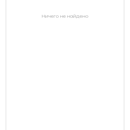
Ничего не найдено
Получайте первыми доступ
к новым коллекциям, главным
событиям и акциям
ПОДПИСАТЬСЯ
Нажимая кнопку «подписаться», вы соглашаетесь с
политикой обработки персональных данных.
Каталог