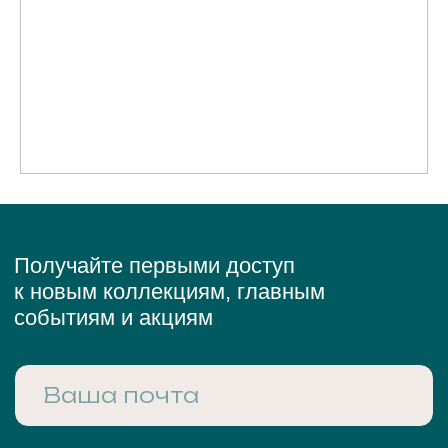
Кольца
Серьги
Каффы
Шейные украшения
Браслеты
Аксессуары
Рекомендации по уходу
Подарочный сертификат
О нас
Остались вопросы,
свяжитесь с нами:
+7 (983) 414-81-87
bright-me@mail.ru
Telegram