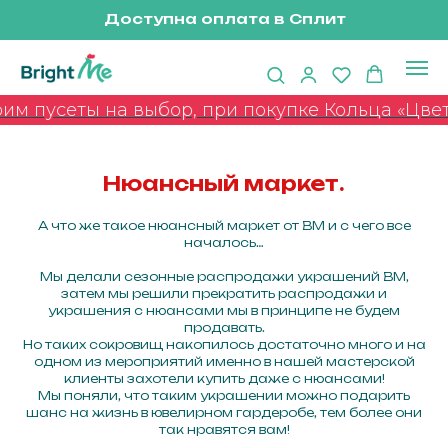
Доступна оплата в Сплит
м пусеты на выбор, при покупке Кольца «Цвето
Нюансный маркет.
А что же такое нюансный маркет от BM и с чего все
началось…
Мы делали сезонные распродажи украшений BM,
затем мы решили прекратить распродажи и
украшения с нюансами мы в принципе не будем
продавать.
Но таких сокровищ накопилось достаточно много и на
одном из мероприятий именно в нашей мастерской
клиенты захотели купить даже с нюансами!
Мы поняли, что таким украшении можно подарить
шанс на жизнь в ювелирном гардеробе, тем более они
так нравятся вам!