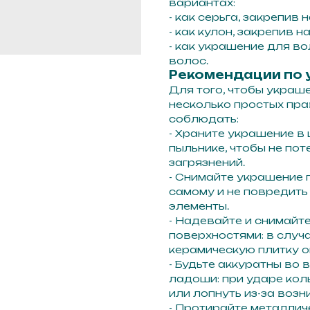
вариантах:
- как серьга, закрепив 
- как кулон, закрепив н
- как украшение для во
волос.
Рекомендации по 
Для того, чтобы украш
несколько простых пра
соблюдать:
- Храните украшение в
пыльнике, чтобы не пот
загрязнений.
- Снимайте украшение 
самому и не повредить
элементы.
- Надевайте и снимайт
поверхностями: в случа
керамическую плитку о
- Будьте аккуратны во
ладоши: при ударе кол
или лопнуть из-за воз
- Протирайте металлич