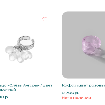
Рекомендации по уходу
Получайт
к новым 
Подарочный сертификат
событиям
О нас
ния
ьцо «Слёзы Ангары» / цвет
Кафф /цвет розовы
зрачный
2 700
р.
Нажимая кно
00
р.
Нет в наличии
соглашаетес
персональны