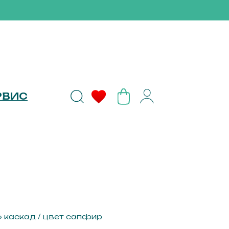
РВИС
 каскад / цвет сапфир