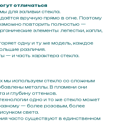
огут отличаться
ы для заливки стекла.
аётся вручную прямо в огне. Поэтому
озможно повторить полностью —
ганические элементы: лепестки, капли,
оряет одну и ту же модель, каждое
ольшие различия.
ы — и часть характера стекла.
х мы используем стекло со сложным
обавлены металлы. В пламени они
а и глубину оттенков.
ехнологии одно и то же стекло может
разному — более розовым, более
рисунком света.
ния часто существуют в единственном