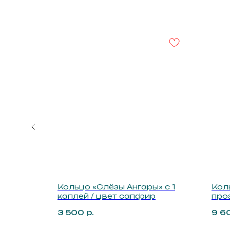
Каталог
Остались вопросы,
свяжитесь с нами:
Кольца
Серьги
+7 (983) 414-81-87
Каффы
bright-me@mail.ru
Шейные украше
Telegram
Браслеты
MAX
т сапфир
Кольцо «Слёзы Ангары» с 1
Кол
каплей / цвет сапфир
про
Аксессуары
3 500
р.
9 6