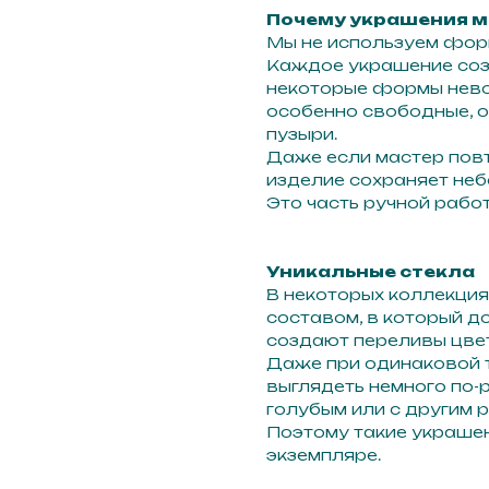
Почему украшения м
Мы не используем форм
Каждое украшение созд
некоторые формы нев
особенно свободные, ор
пузыри.
Даже если мастер повт
изделие сохраняет неб
Это часть ручной работ
Уникальные стекла
В некоторых коллекция
составом, в который д
создают переливы цвет
Даже при одинаковой т
выглядеть немного по-
голубым или с другим 
 д.,
Поэтому такие украше
экземпляре.