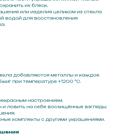
охранить их блеск.
рашения или изделия целиком из стекла
й водой для восстановления
а.
текла добавляются металлы и каждое
жиг при температуре +1200 °C.
прекрасным настроением;
ы и ловить на себе восхищённые взгляды;
шения;
ные комплекты с другими украшениями.
ашения