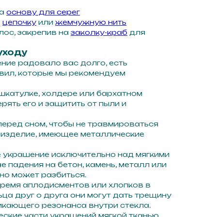
на
основу для серег
а
цепочку
или
жемчужную нить
лос, закрепив на
заколку-краб
для
уходу
ение радовало вас долго, есть
вил, которые мы рекомендуем
 шкатулке, холдере или бархатном
ерять его и защитить от пыли и
перед сном, чтобы не травмироваться
 изделие, имеющее металлические
е украшение исключительно над мягкими
е падения на бетон, камень, металл или
но может разбиться.
 время аплодисментов или хлопков в
ьца друг о друга они могут дать трещину
никающего резонанса внутри стекла.
еские части украшений мягкой тканью