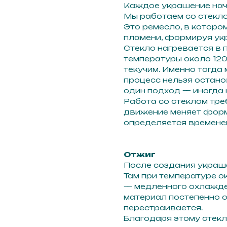
Каждое украшение начи
Мы работаем со стекло
Это ремесло, в которо
пламени, формируя укр
Стекло нагревается в 
температуры около 1200
текучим. Именно тогда
процесс нельзя остано
один подход — иногда 
Работа со стеклом тре
движение меняет форм
определяется временем
Отжиг
После создания украш
Там при температуре о
— медленного охлажден
материал постепенно о
перестраивается.
Благодаря этому стекл