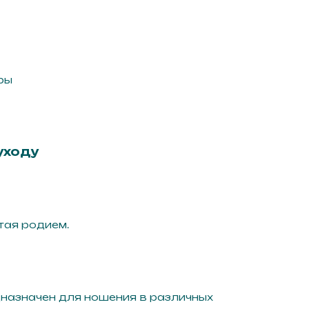
ры
уходу
тая родием.
назначен для ношения в различных