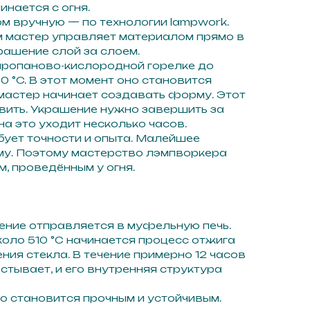
нается с огня.
м вручную — по технологии lampwork.
м мастер управляет материалом прямо в
ашение слой за слоем.
пропаново-кислородной горелке до
 °C. В этот момент оно становится
 мастер начинает создавать форму. Этот
вить. Украшение нужно завершить за
на это уходит несколько часов.
бует точности и опыта. Малейшее
у. Поэтому мастерство лэмпворкера
, проведённым у огня.
ение отправляется в муфельную печь.
коло 510 °C начинается процесс отжига
ия стекла. В течение примерно 12 часов
стывает, и его внутренняя структура
о становится прочным и устойчивым.