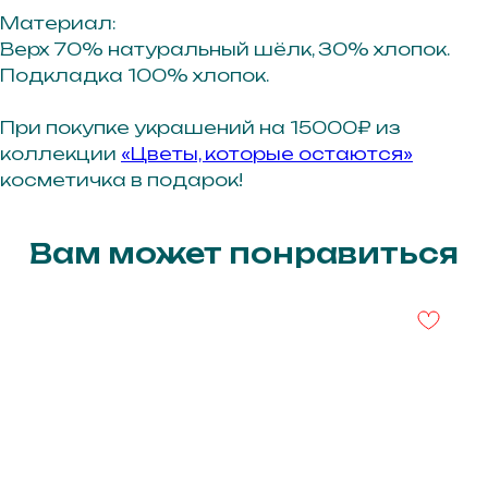
Материал:
Верх 70% натуральный шёлк, 30% хлопок.
Подкладка 100% хлопок.
При покупке украшений на 15000
₽
из
г. Иркутск ул. Байкальская 295
коллекции
«Цветы, которые остаются»
3 этаж, офис 311А
косметичка в подарок!
Вам может понравиться
Получайте первыми доступ
к новым коллекциям, главным
событиям и акциям