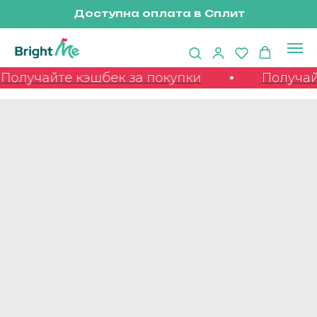
Доступна оплата в Сплит
Получайте кэшбек за покупки
Получайт