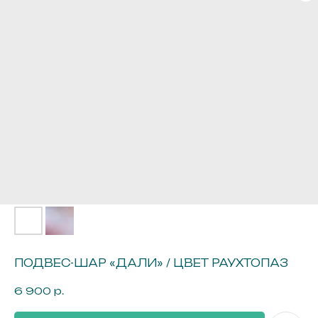
г. Иркутск ул. Байкальская 295
3 этаж, офис 311А
ПОДВЕС-ШАР «ДАЛИ» / ЦВЕТ РАУХТОПАЗ
Получайте первыми доступ
к новым коллекциям, главным
6 900
р.
событиям и акциям